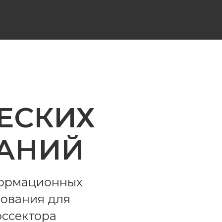
ЕСКИХ
АНИЙ
формационных
зования для
оссектора